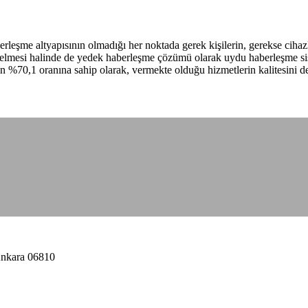
me altyapısının olmadığı her noktada gerek kişilerin, gerekse cihazl
mesi halinde de yedek haberleşme çözümü olarak uydu haberleşme siste
n %70,1 oranına sahip olarak, vermekte olduğu hizmetlerin kalitesini de 
Ankara 06810