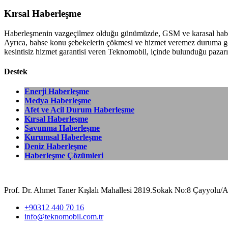
Kırsal Haberleşme
Haberleşmenin vazgeçilmez olduğu günümüzde, GSM ve karasal haberleş
Ayrıca, bahse konu şebekelerin çökmesi ve hizmet veremez duruma gel
kesintisiz hizmet garantisi veren Teknomobil, içinde bulunduğu pazarı
Destek
Enerji Haberleşme
Medya Haberleşme
Afet ve Acil Durum Haberleşme
Kırsal Haberleşme
Savunma Haberleşme
Kurumsal Haberleşme
Deniz Haberleşme
Haberleşme Çözümleri
Prof. Dr. Ahmet Taner Kışlalı Mahallesi 2819.Sokak No:8 Çayyolu/
+90312 440 70 16
info@teknomobil.com.tr