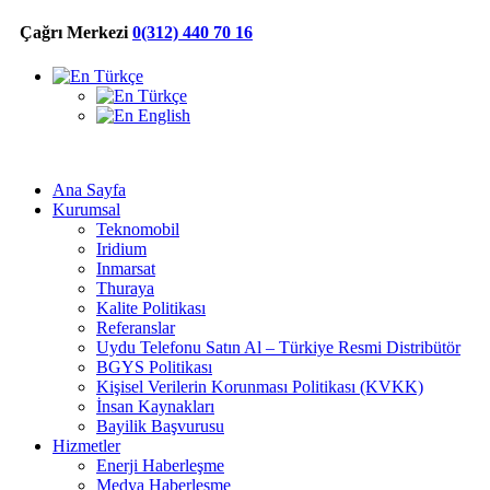
Çağrı Merkezi
0(312) 440 70 16
Türkçe
Türkçe
English
Ana Sayfa
Kurumsal
Teknomobil
Iridium
Inmarsat
Thuraya
Kalite Politikası
Referanslar
Uydu Telefonu Satın Al – Türkiye Resmi Distribütör
BGYS Politikası
Kişisel Verilerin Korunması Politikası (KVKK)
İnsan Kaynakları
Bayilik Başvurusu
Hizmetler
Enerji Haberleşme
Medya Haberleşme