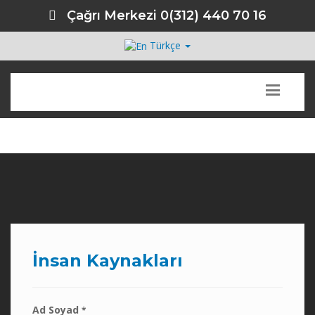
Çağrı Merkezi
0(312) 440 70 16
Türkçe
İnsan Kaynakları
Ad Soyad
*