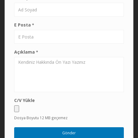
E Posta
*
Açıklama
*
C/V Yükle
Dosya Boyutu 12 MB geçemez
Gönder