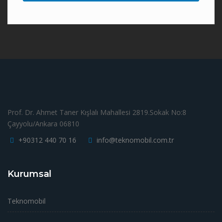
Prof. Dr. Ahmet Taner Kışlalı Mahallesi 2819.Sokak No:8
Çayyolu/Ankara 06810
+90312 440 70 16
info@teknomobil.com.tr
Kurumsal
Teknomobil