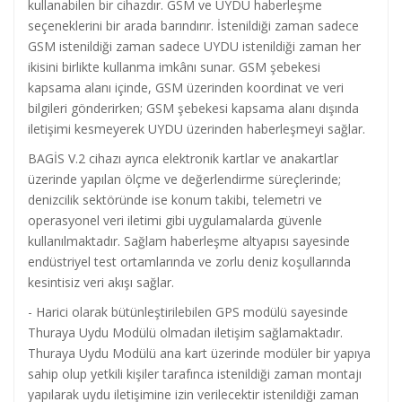
kullanabilen bir cihazdır. GSM ve UYDU haberleşme
seçeneklerini bir arada barındırır. İstenildiği zaman sadece
GSM istenildiği zaman sadece UYDU istenildiği zaman her
ikisini birlikte kullanma imkânı sunar. GSM şebekesi
kapsama alanı içinde, GSM üzerinden koordinat ve veri
bilgileri gönderirken; GSM şebekesi kapsama alanı dışında
iletişimi kesmeyerek UYDU üzerinden haberleşmeyi sağlar.
BAGİS V.2 cihazı ayrıca elektronik kartlar ve anakartlar
üzerinde yapılan ölçme ve değerlendirme süreçlerinde;
denizcilik sektöründe ise konum takibi, telemetri ve
operasyonel veri iletimi gibi uygulamalarda güvenle
kullanılmaktadır. Sağlam haberleşme altyapısı sayesinde
endüstriyel test ortamlarında ve zorlu deniz koşullarında
kesintisiz veri akışı sağlar.
- Harici olarak bütünleştirilebilen GPS modülü sayesinde
Thuraya Uydu Modülü olmadan iletişim sağlamaktadır.
Thuraya Uydu Modülü ana kart üzerinde modüler bir yapıya
sahip olup yetkili kişiler tarafınca istenildiği zaman montajı
yapılarak uydu iletişimine izin verilecektir istenildiği zaman