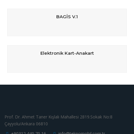
BAGİS V.1
Elektronik Kart-Anakart
Prof. Dr. Ahmet Taner Kışlalı Mahallesi 2819.Sokak No:8
Çayyolu/Ankara 06810
+90312 440 70 16
info@teknomobil.com.tr