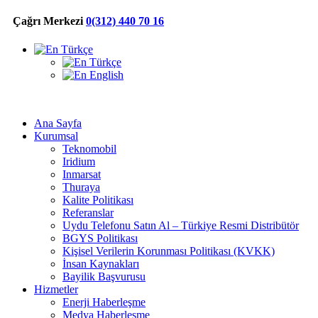
Çağrı Merkezi
0(312) 440 70 16
Türkçe
Türkçe
English
Ana Sayfa
Kurumsal
Teknomobil
Iridium
Inmarsat
Thuraya
Kalite Politikası
Referanslar
Uydu Telefonu Satın Al – Türkiye Resmi Distribütör
BGYS Politikası
Kişisel Verilerin Korunması Politikası (KVKK)
İnsan Kaynakları
Bayilik Başvurusu
Hizmetler
Enerji Haberleşme
Medya Haberleşme