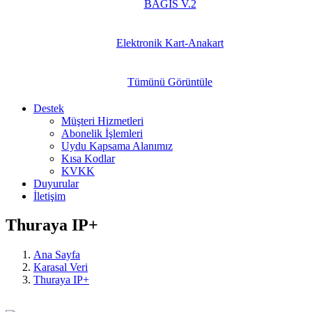
BAGİS V.2
Elektronik Kart-Anakart
Tümünü Görüntüle
Destek
Müşteri Hizmetleri
Abonelik İşlemleri
Uydu Kapsama Alanımız
Kısa Kodlar
KVKK
Duyurular
İletişim
Thuraya IP+
Ana Sayfa
Karasal Veri
Thuraya IP+