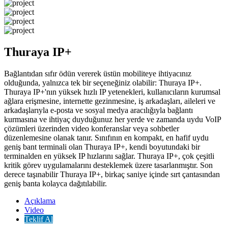
Thuraya IP+
Bağlantıdan sıfır ödün vererek üstün mobiliteye ihtiyacınız
olduğunda, yalnızca tek bir seçeneğiniz olabilir: Thuraya IP+.
Thuraya IP+'nın yüksek hızlı IP yetenekleri, kullanıcıların kurumsal
ağlara erişmesine, internette gezinmesine, iş arkadaşları, aileleri ve
arkadaşlarıyla e-posta ve sosyal medya aracılığıyla bağlantı
kurmasına ve ihtiyaç duyduğunuz her yerde ve zamanda uydu VoIP
çözümleri üzerinden video konferanslar veya sohbetler
düzenlemesine olanak tanır. Sınıfının en kompakt, en hafif uydu
geniş bant terminali olan Thuraya IP+, kendi boyutundaki bir
terminalden en yüksek IP hızlarını sağlar. Thuraya IP+, çok çeşitli
kritik görev uygulamalarını desteklemek üzere tasarlanmıştır. Son
derece taşınabilir Thuraya IP+, birkaç saniye içinde sırt çantasından
geniş banta kolayca dağıtılabilir.
Açıklama
Video
Teklif Al